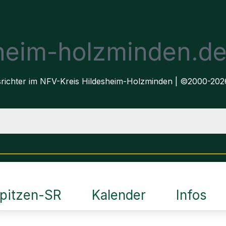
sheim-holzminden.d
dsrichter im NFV-Kreis Hildesheim-Holzminden | ©2000-202
pitzen-SR
Kalender
Infos