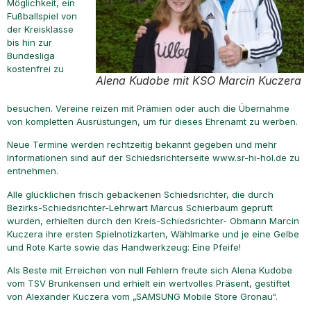
Möglichkeit, ein
Fußballspiel von
der Kreisklasse
bis hin zur
Bundesliga
kostenfrei zu
Alena Kudobe mit KSO Marcin Kuczera
besuchen. Vereine reizen mit Prämien oder auch die Übernahme
von kompletten Ausrüstungen, um für dieses Ehrenamt zu werben.
Neue Termine werden rechtzeitig bekannt gegeben und mehr
Informationen sind auf der Schiedsrichterseite www.sr-hi-hol.de zu
entnehmen.
Alle glücklichen frisch gebackenen Schiedsrichter, die durch
Bezirks-Schiedsrichter-Lehrwart Marcus Schierbaum geprüft
wurden, erhielten durch den Kreis-Schiedsrichter- Obmann Marcin
Kuczera ihre ersten Spielnotizkarten, Wählmarke und je eine Gelbe
und Rote Karte sowie das Handwerkzeug: Eine Pfeife!
Als Beste mit Erreichen von null Fehlern freute sich Alena Kudobe
vom TSV Brunkensen und erhielt ein wertvolles Präsent, gestiftet
von Alexander Kuczera vom „SAMSUNG Mobile Store Gronau“.