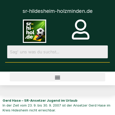
sr-hildesheim-holzminden.de
Gerd Hase – SR-Ansetzer Jugend im Urlaub
In der Zeit vom 23. 9. bis 30. 9. 2007 ist der Ansetzer Gerd Hase im
Kreis Hidesheim nicht erreichbar.