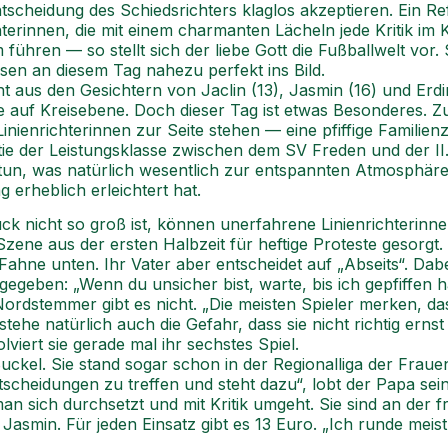
scheidung des Schiedsrichters klaglos akzeptieren. Ein Ref
chterinnen, die mit einem charmanten Lächeln jede Kritik i
ühren — so stellt sich der liebe Gott die Fußballwelt vor. 
sen an diesem Tag nahezu perfekt ins Bild.
t aus den Gesichtern von Jaclin (13), Jasmin (16) und Erd
ele auf Kreisebene. Doch dieser Tag ist etwas Besonderes. Z
Linienrichterinnen zur Seite stehen — eine pfiffige Famil
artie der Leistungsklasse zwischen dem SV Freden und der 
tun, was natürlich wesentlich zur entspannten Atmosphäre
erheblich erleichtert hat.
ck nicht so groß ist, können unerfahrene Linienrichterinne
 Szene aus der ersten Halbzeit für heftige Proteste gesorgt
ns Fahne unten. Ihr Vater aber entscheidet auf „Abseits“. Da
egeben: „Wenn du unsicher bist, warte, bis ich gepfiffen 
Nordstemmer gibt es nicht. „Die meisten Spieler merken, da
estehe natürlich auch die Gefahr, dass sie nicht richtig er
viert sie gerade mal ihr sechstes Spiel.
ckel. Sie stand sogar schon in der Regionalliga der Frauen 
tscheidungen zu treffen und steht dazu“, lobt der Papa sein
e man sich durchsetzt und mit Kritik umgeht. Sie sind an der 
min. Für jeden Einsatz gibt es 13 Euro. „Ich runde meist a