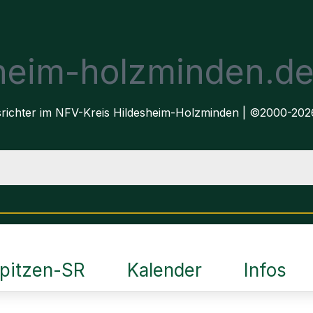
sheim-holzminden.d
dsrichter im NFV-Kreis Hildesheim-Holzminden | ©2000-202
pitzen-SR
Kalender
Infos