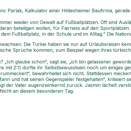
c Parlak, Kalkulator einer Hildesheimer Baufirma, gerade 
immer wieder von Gewalt auf Fußballplätzen. Oft sind Ausländ
 daran beteiligen wollen, für Fairness auf den Sportplätze
m Fußballplatz, in der Schule und im Alltag.“ Die Nationali
ewachsen. Die Türkei haben sie nur auf Urlaubsreisen ken
ische Sprüche kommen, zum Beispiel wegen ihres türkisc
„Ich glaube schon“, sagt sie, „ich bin gelassener geword
mit 2:1) dürfte ihr Selbstbewusstsein noch um einiges ge
rummeckert“, bewahrheitet sich nicht. Stattdessen meckert
ann und hat seinen Gegenspieler festgehalten“, kritisiert si
agt der Vater augenzwinkernd zurück. Jasmin lächelt verstä
. Nicht an diesem besonderen Tag.