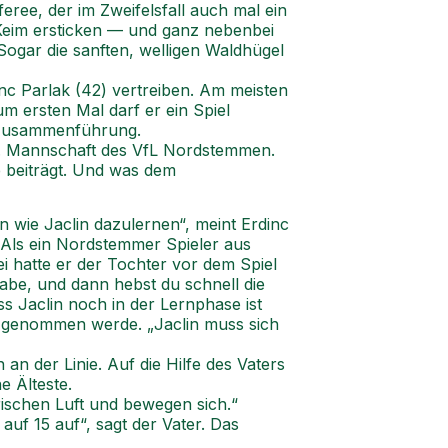
eree, der im Zweifelsfall auch mal ein
m Keim ersticken — und ganz nebenbei
Sogar die sanften, welligen Waldhügel
inc Parlak (42) vertreiben. Am meisten
um ersten Mal darf er ein Spiel
ienzusammenführung.
II. Mannschaft des VfL Nordstemmen.
 beiträgt. Und was dem
n wie Jaclin dazulernen“, meint Erdinc
. Als ein Nordstemmer Spieler aus
bei hatte er der Tochter vor dem Spiel
habe, und dann hebst du schnell die
ss Jaclin noch in der Lernphase ist
nst genommen werde. „Jaclin muss sich
an der Linie. Auf die Hilfe des Vaters
e Älteste.
frischen Luft und bewegen sich.“
uf 15 auf“, sagt der Vater. Das