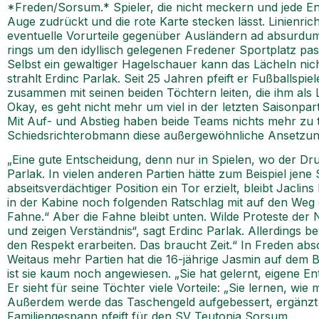
*Freden/Sorsum.* Spieler, die nicht meckern und jede Ent
Auge zudrückt und die rote Karte stecken lässt. Linienri
eventuelle Vorurteile gegenüber Ausländern ad absurdum f
rings um den idyllisch gelegenen Fredener Sportplatz pas
Selbst ein gewaltiger Hagelschauer kann das Lächeln nich
strahlt Erdinc Parlak. Seit 25 Jahren pfeift er Fußballspi
zusammen mit seinen beiden Töchtern leiten, die ihm als 
Okay, es geht nicht mehr um viel in der letzten Saisonp
Mit Auf- und Abstieg haben beide Teams nichts mehr zu 
Schiedsrichterobmann diese außergewöhnliche Ansetzung 
„Eine gute Entscheidung, denn nur in Spielen, wo der Dru
Parlak. In vielen anderen Partien hätte zum Beispiel jene
abseitsverdächtiger Position ein Tor erzielt, bleibt Jacli
in der Kabine noch folgenden Ratschlag mit auf den Weg g
Fahne.“ Aber die Fahne bleibt unten. Wilde Proteste der 
und zeigen Verständnis“, sagt Erdinc Parlak. Allerdings b
den Respekt erarbeiten. Das braucht Zeit.“ In Freden absol
Weitaus mehr Partien hat die 16-jährige Jasmin auf dem Bu
ist sie kaum noch angewiesen. „Sie hat gelernt, eigene En
Er sieht für seine Töchter viele Vorteile: „Sie lernen, wi
Außerdem werde das Taschengeld aufgebessert, ergänzt Jas
Familiengespann pfeift für den SV Teutonia Sorsum.