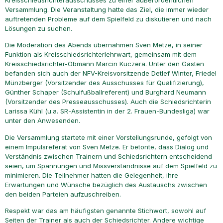
Kreisschiedsrichterausschusses zu einer außerordentlichen
Versammlung. Die Veranstaltung hatte das Ziel, die immer wieder
auftretenden Probleme auf dem Spielfeld zu diskutieren und nach
Lösungen zu suchen.
Die Moderation des Abends übernahmen Sven Metze, in seiner
Funktion als Kreisschiedsrichterlehrwart, gemeinsam mit dem
Kreisschiedsrichter-Obmann Marcin Kuczera. Unter den Gästen
befanden sich auch der NFV-Kreisvorsitzende Detlef Winter, Friedel
Münzberger (Vorsitzender des Ausschusses für Qualifizierung),
Günther Schaper (Schulfußballreferent) und Burghard Neumann
(Vorsitzender des Presseausschusses). Auch die Schiedsrichterin
Larissa Kühl (u.a. SR-Assistentin in der 2. Frauen-Bundesliga) war
unter den Anwesenden.
Die Versammlung startete mit einer Vorstellungsrunde, gefolgt von
einem Impulsreferat von Sven Metze. Er betonte, dass Dialog und
Verständnis zwischen Trainern und Schiedsrichtern entscheidend
seien, um Spannungen und Missverständnisse auf dem Spielfeld zu
minimieren. Die Teilnehmer hatten die Gelegenheit, ihre
Erwartungen und Wünsche bezüglich des Austauschs zwischen
den beiden Parteien aufzuschreiben.
Respekt war das am häufigsten genannte Stichwort, sowohl auf
Seiten der Trainer als auch der Schiedsrichter. Andere wichtige