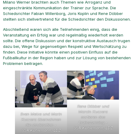
Milano Werner brachten auch Themen wie Arroganz und
eingeschränkte Kommunikation der Trainer zur Sprache. Die
Schiedsrichter Fabian Willenborg, Joris Koplin und Rene Döbber
stellten sich stellvertretend für die Schiedsrichter den Diskussionen.
Abschließend waren sich alle Teilnehmenden einig, dass die
Veranstaltung ein Erfolg war und regelmäßig wiederholt werden
sollte. Die offene Diskussion und der konstruktive Austausch trugen
dazu bei, Wege für gegenseitigen Respekt und Wertschätzung zu
finden. Diese Initiative könnte einen positiven Einfluss auf die
Fußballkultur in der Region haben und zur Lösung von bestehenden
Problemen beitragen.
Rene Döbber und
Marcin Kuczera
Sven Metze und Marin
sortieren das
Kuczera übernahmen
Brainstorming –
die Moderation –
(c)R.Kuhlemann, LDZ
(c)R.Kuhlemann, LDZ