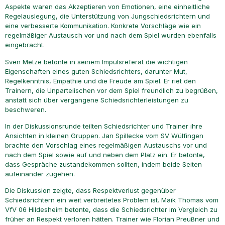
Aspekte waren das Akzeptieren von Emotionen, eine einheitliche
Regelauslegung, die Unterstützung von Jungschiedsrichtern und
eine verbesserte Kommunikation. Konkrete Vorschläge wie ein
regelmäßiger Austausch vor und nach dem Spiel wurden ebenfalls
eingebracht.
Sven Metze betonte in seinem Impulsreferat die wichtigen
Eigenschaften eines guten Schiedsrichters, darunter Mut,
Regelkenntnis, Empathie und die Freude am Spiel. Er riet den
Trainern, die Unparteiischen vor dem Spiel freundlich zu begrüßen,
anstatt sich über vergangene Schiedsrichterleistungen zu
beschweren.
In der Diskussionsrunde teilten Schiedsrichter und Trainer ihre
Ansichten in kleinen Gruppen. Jan Spillecke vom SV Wülfingen
brachte den Vorschlag eines regelmäßigen Austauschs vor und
nach dem Spiel sowie auf und neben dem Platz ein. Er betonte,
dass Gespräche zustandekommen sollten, indem beide Seiten
aufeinander zugehen.
Die Diskussion zeigte, dass Respektverlust gegenüber
Schiedsrichtern ein weit verbreitetes Problem ist. Maik Thomas vom
VfV 06 Hildesheim betonte, dass die Schiedsrichter im Vergleich zu
früher an Respekt verloren hätten. Trainer wie Florian Preußner und