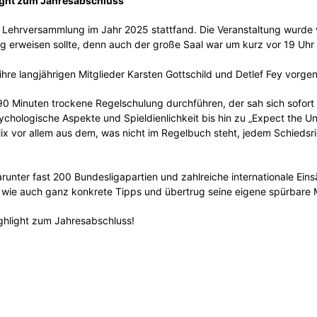
light zum Jahresabschluss
 Lehrversammlung im Jahr 2025 stattfand. Die Veranstaltung wurde 
 erweisen sollte, denn auch der große Saal war um kurz vor 19 Uhr r
hre langjährigen Mitglieder Karsten Gottschild und Detlef Fey vorge
90 Minuten trockene Regelschulung durchführen, der sah sich sofort
chologische Aspekte und Spieldienlichkeit bis hin zu „Expect the U
ix vor allem aus dem, was nicht im Regelbuch steht, jedem Schiedsr
arunter fast 200 Bundesligapartien und zahlreiche internationale Ein
 wie auch ganz konkrete Tipps und übertrug seine eigene spürbare 
ighlight zum Jahresabschluss!