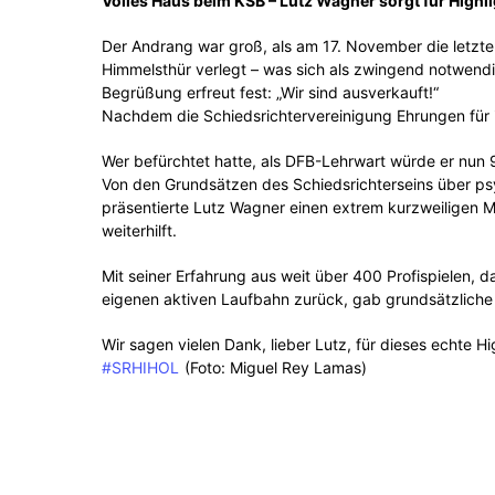
Volles Haus beim KSB – Lutz Wagner sorgt für High
Der Andrang war groß, als am 17. November die letzte
Himmelsthür verlegt – was sich als zwingend notwendig
Begrüßung erfreut fest: „Wir sind ausverkauft!“
Nachdem die Schiedsrichtervereinigung Ehrungen für i
Wer befürchtet hatte, als DFB-Lehrwart würde er nun 
Von den Grundsätzen des Schiedsrichterseins über psy
präsentierte Lutz Wagner einen extrem kurzweiligen M
weiterhilft.
Mit seiner Erfahrung aus weit über 400 Profispielen, d
eigenen aktiven Laufbahn zurück, gab grundsätzliche
Wir sagen vielen Dank, lieber Lutz, für dieses echte H
#SRHIHOL
(Foto: Miguel Rey Lamas)