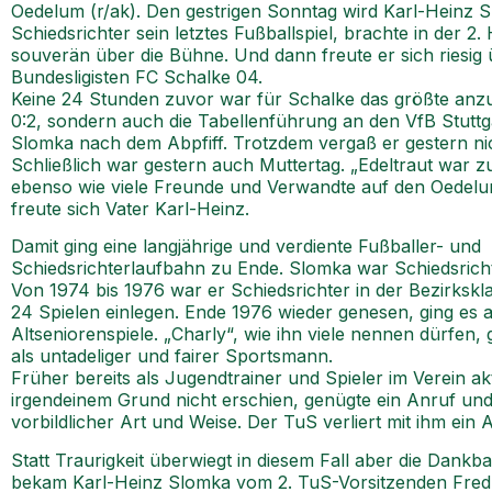
Oedelum (r/ak). Den gestrigen Sonntag wird Karl-Heinz Sl
Schiedsrichter sein letztes Fußballspiel, brachte in der
souverän über die Bühne. Und dann freute er sich riesig
Bundesligisten FC Schalke 04.
Keine 24 Stunden zuvor war für Schalke das größte anz
0:2, sondern auch die Tabellenführung an den VfB Stuttga
Slomka nach dem Abpfiff. Trotzdem vergaß er gestern nic
Schließlich war gestern auch Muttertag. „Edeltraut war 
ebenso wie viele Freunde und Verwandte auf den Oedelume
freute sich Vater Karl-Heinz.
Damit ging eine langjährige und verdiente Fußballer- und
Schiedsrichterlaufbahn zu Ende. Slomka war Schiedsrichter 
Von 1974 bis 1976 war er Schiedsrichter in der Bezirksk
24 Spielen einlegen. Ende 1976 wieder genesen, ging es a
Altseniorenspiele. „Charly“, wie ihn viele nennen dürfen
als untadeliger und fairer Sportsmann.
Früher bereits als Jugendtrainer und Spieler im Verein ak
irgendeinem Grund nicht erschien, genügte ein Anruf und 
vorbildlicher Art und Weise. Der TuS verliert mit ihm ein
Statt Traurigkeit überwiegt in diesem Fall aber die Dank
bekam Karl-Heinz Slomka vom 2. TuS-Vorsitzenden Fred