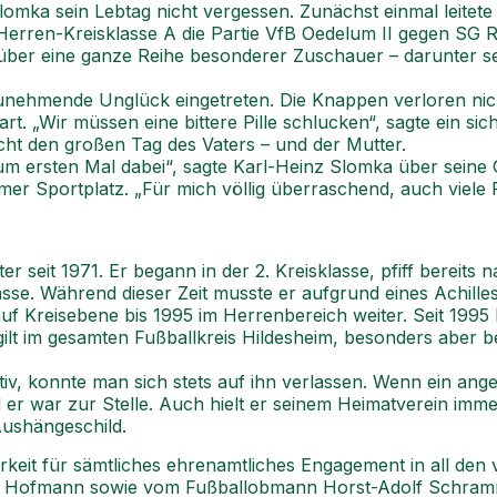
omka sein Lebtag nicht vergessen. Zunächst einmal leitete
 2. Herren-Kreisklasse A die Partie VfB Oedelum II gegen S
 über eine ganze Reihe besonderer Zuschauer – darunter s
unehmende Unglück eingetreten. Die Knappen verloren nic
rt. „Wir müssen eine bittere Pille schlucken“, sagte ein s
ht den großen Tag des Vaters – und der Mutter.
zum ersten Mal dabei“, sagte Karl-Heinz Slomka über seine
r Sportplatz. „Für mich völlig überraschend, auch viele 
seit 1971. Er begann in der 2. Kreisklasse, pfiff bereits n
lasse. Während dieser Zeit musste er aufgrund eines Achil
uf Kreisebene bis 1995 im Herrenbereich weiter. Seit 1995 
, gilt im gesamten Fußballkreis Hildesheim, besonders aber
tiv, konnte man sich stets auf ihn verlassen. Wenn ein ang
er war zur Stelle. Auch hielt er seinem Heimatverein immer 
 Aushängeschild.
barkeit für sämtliches ehrenamtliches Engagement in all de
 Hofmann sowie vom Fußballobmann Horst-Adolf Schramm (