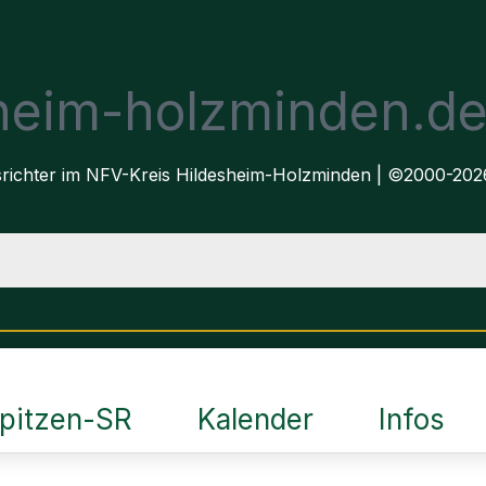
sheim-holzminden.d
dsrichter im NFV-Kreis Hildesheim-Holzminden | ©2000-202
pitzen-SR
Kalender
Infos