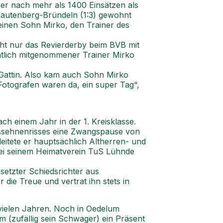
 er nach mehr als 1400 Einsätzen als
G Rautenberg-Bründeln (1:3) gewohnt
einen Sohn Mirko, den Trainer des
ht nur das Revierderby beim BVB mit
ichtlich mitgenommener Trainer Mirko
 Gattin. Also kam auch Sohn Mirko
Fotografen waren da, ein super Tag“,
ach einem Jahr in der 1. Kreisklasse.
lessehnenrisses eine Zwangspause von
leitete er hauptsächlich Altherren- und
 bei seinem Heimatverein TuS Lühnde
esetzter Schiedsrichter aus
die Treue und vertrat ihn stets in
n vielen Jahren. Noch in Oedelum
zufällig sein Schwager) ein Präsent