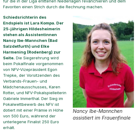
für die in der Liga erlittenen Niederlagen revanchieren und dem
Favoriten einen Strich durch die Rechnung machen.
Schiedsrichterin des
Endspiels ist Lara Kompa. Der
25-jährigen Hildesheimerin
stehen als Assistentinnen
Nancy Ibe-Mannchen (Bad
Salzdetfurth) und Elke
Harmening (Rodenberg) zur
Seite.
Die Siegerehrung wird
beim Pokalfinale vorgenommen
von NFV-Vizepräsident Egon
Trepke, der Vorsitzenden des
Verbands-Frauen- und
Mädchenausschusses, Karen
Rotter, und NFV-Pokalspielleiterin
Gabriele Immerthal. Der Sieg im
Pokalwettbewerb des NFV ist
dotiert mit einer Prämie in Höhe
Nancy Ibe-Mannchen
von 500 Euro, während der
assistiert im Frauenfinale
unterlegene Finalist 250 Euro
erhält.