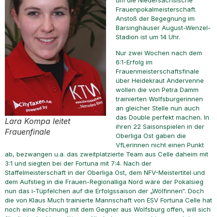
um die Niedersächsische
Frauenpokalmeisterschaft.
Anstoß der Begegnung im
Barsinghäuser August-Wenzel-
Stadion ist um 14 Uhr.
Nur zwei Wochen nach dem
6:1-Erfolg im
Frauenmeisterschaftsfinale
über Heidekraut Andervenne
wollen die von Petra Damm
trainierten Wolfsburgerinnen
an gleicher Stelle nun auch
das Double perfekt machen. In
Lara Kompa leitet
ihren 22 Saisonspielen in der
Frauenfinale
Oberliga Ost gaben die
VfLerinnen nicht einen Punkt
ab, bezwangen u.a. das zweitplatzierte Team aus Celle daheim mit
3:1 und siegten bei der Fortuna mit 7:4. Nach der
Staffelmeisterschaft in der Oberliga Ost, dem NFV-Meistertitel und
dem Aufstieg in die Frauen-Regionalliga Nord wäre der Pokalsieg
nun das i-Tüpfelchen auf die Erfolgssaison der „Wölfinnen“. Doch
die von Klaus Much trainierte Mannschaft von ESV Fortuna Celle hat
noch eine Rechnung mit dem Gegner aus Wolfsburg offen, will sich