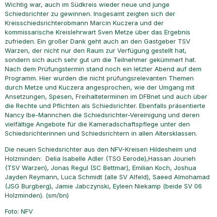
Wichtig war, auch im Südkreis wieder neue und junge
Schiedsrichter zu gewinnen. Insgesamt zeigten sich der
Kreisschiedsrichterobmann Marcin Kuczera und der
kommissarische Kreislehrwart Sven Metze über das Ergebnis
zufrieden. Ein großer Dank geht auch an den Gastgeber TSV
Warzen, der nicht nur den Raum zur Verfügung gestellt hat,
sondern sich auch sehr gut um die Teilnehmer gekümmert hat.
Nach dem Prüfungstermin stand noch ein letzter Abend auf dem
Programm. Hier wurden die nicht prüfungsrelevanten Themen
durch Metze und Kuczera angesprochen, wie der Umgang mit
Ansetzungen, Spesen, Freihalteterminen im DFBnet und auch über
die Rechte und Pflichten als Schiedsrichter. Ebenfalls präsentierte
Nancy Ibe-Mannchen die Schiedsrichter-Vereinigung und deren
vielfältige Angebote für die Kameradschaftspflege unter den
Schiedsrichterinnen und Schiedsrichtern in allen Altersklassen.
Die neuen Schiedsrichter aus den NFV-Kreisen Hildesheim und
Holzminden: Delia Isabelle Adler (TSG Eerode),Hassan Jourieh
(TSV Warzen), Jonas Regul (SC Bettmar), Emilian Koch, Joshua
Jayden Reymann, Luca Schmidt (alle SV Alfeld), Saeed Almohamad
(JSG Burgberg), Jamie Jabczynski, Eyleen Niekamp (beide SV 06
Holzminden). (sm/bn)
Foto: NFV