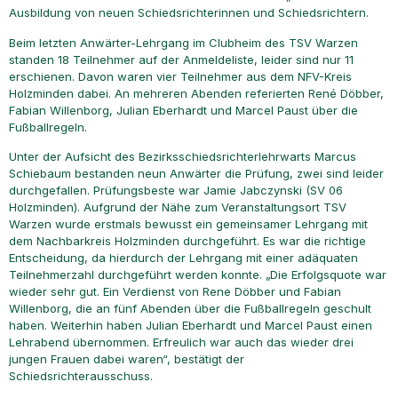
Ausbildung von neuen Schiedsrichterinnen und Schiedsrichtern.
Beim letzten Anwärter-Lehrgang im Clubheim des TSV Warzen
standen 18 Teilnehmer auf der Anmeldeliste, leider sind nur 11
erschienen. Davon waren vier Teilnehmer aus dem NFV-Kreis
Holzminden dabei. An mehreren Abenden referierten René Döbber,
Fabian Willenborg, Julian Eberhardt und Marcel Paust über die
Fußballregeln.
Unter der Aufsicht des Bezirksschiedsrichterlehrwarts Marcus
Schiebaum bestanden neun Anwärter die Prüfung, zwei sind leider
durchgefallen. Prüfungsbeste war Jamie Jabczynski (SV 06
Holzminden). Aufgrund der Nähe zum Veranstaltungsort TSV
Warzen wurde erstmals bewusst ein gemeinsamer Lehrgang mit
dem Nachbarkreis Holzminden durchgeführt. Es war die richtige
Entscheidung, da hierdurch der Lehrgang mit einer adäquaten
Teilnehmerzahl durchgeführt werden konnte. „Die Erfolgsquote war
wieder sehr gut. Ein Verdienst von Rene Döbber und Fabian
Willenborg, die an fünf Abenden über die Fußballregeln geschult
haben. Weiterhin haben Julian Eberhardt und Marcel Paust einen
Lehrabend übernommen. Erfreulich war auch das wieder drei
jungen Frauen dabei waren“, bestätigt der
Schiedsrichterausschuss.