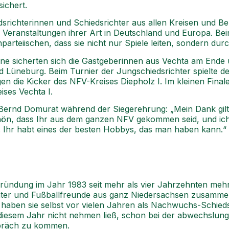
ichert.
srichterinnen und Schiedsrichter aus allen Kreisen und 
 Veranstaltungen ihrer Art in Deutschland und Europa. Be
rteiischen, dass sie nicht nur Spiele leiten, sondern dur
ne sicherten sich die Gastgeberinnen aus Vechta am Ende 
 Lüneburg. Beim Turnier der Jungschiedsrichter spielte
gen die Kicker des NFV-Kreises Diepholz I. Im kleinen Fina
ses Vechta I.
rnd Domurat während der Siegerehrung: „Mein Dank gilt a
chön, dass Ihr aus dem ganzen NFV gekommen seid, und ich 
. Ihr habt eines der besten Hobbys, das man haben kann.“
Gründung im Jahr 1983 seit mehr als vier Jahrzehnten mehr 
hter und Fußballfreunde aus ganz Niedersachsen zusammen
 haben sie selbst vor vielen Jahren als Nachwuchs-Schieds
 diesem Jahr nicht nehmen ließ, schon bei der abwechslun
spräch zu kommen.