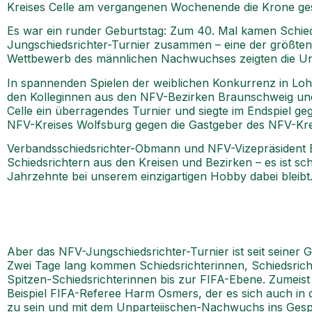
Kreises Celle am vergangenen Wochenende die Krone ges
Es war ein runder Geburtstag: Zum 40. Mal kamen Schied
Jungschiedsrichter-Turnier zusammen – eine der größten
Wettbewerb des männlichen Nachwuchses zeigten die Unpa
In spannenden Spielen der weiblichen Konkurrenz in Loh
den Kolleginnen aus den NFV-Bezirken Braunschweig und
Celle ein überragendes Turnier und siegte im Endspiel ge
NFV-Kreises Wolfsburg gegen die Gastgeber des NFV-Krei
Verbandsschiedsrichter-Obmann und NFV-Vizepräsident Be
Schiedsrichtern aus den Kreisen und Bezirken – es ist s
Jahrzehnte bei unserem einzigartigen Hobby dabei bleibt
Aber das NFV-Jungschiedsrichter-Turnier ist seit seiner 
Zwei Tage lang kommen Schiedsrichterinnen, Schiedsric
Spitzen-Schiedsrichterinnen bis zur FIFA-Ebene. Zumeist
Beispiel FIFA-Referee Harm Osmers, der es sich auch in
zu sein und mit dem Unparteiischen-Nachwuchs ins Ge