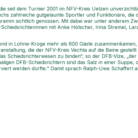
ie seit dem Turnier 2001 im NFV-Kreis Uelzen unverzichtba
chs zahlreiche gutgelaunte Sportler und Funktionäre, die
amm sichtlich genossen. Mit dabei war unter anderem Zwei
B-Schiedsrichterinnen mit Anke Hölscher, Irina Stremel, La
abend in Lohne-Kroge mehr als 600 Gäste zusammenkamen, w
staltung, die der NFV-Kreis Vechta auf die Beine gestellt 
as Schiedsrichterwesen zu binden“, so der DFB-Vize, „de
ligen DFB-Schiedsrichtern sind das Salz in einer Suppe, d
viert werden dürfte.“ Damit sprach Ralph-Uwe Schaffert 