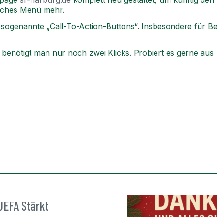
epage
sr-harburg.de
komplett neu gestaltet, um künftig
den 
liches Menü mehr.
 sogenannte „Call-To-Action-Buttons“.
Insbesondere für B
 benötigt man nur noch zwei Klicks.
Probiert es gerne aus 
UEFA Stärkt