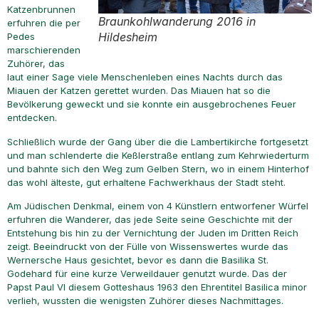
Katzenbrunnen
Braunkohlwanderung 2016 in
erfuhren die per
Hildesheim
Pedes
marschierenden
Zuhörer, das
laut einer Sage viele Menschenleben eines Nachts durch das
Miauen der Katzen gerettet wurden. Das Miauen hat so die
Bevölkerung geweckt und sie konnte ein ausgebrochenes Feuer
entdecken.
Schließlich wurde der Gang über die die Lambertikirche fortgesetzt
und man schlenderte die Keßlerstraße entlang zum Kehrwiederturm
und bahnte sich den Weg zum Gelben Stern, wo in einem Hinterhof
das wohl älteste, gut erhaltene Fachwerkhaus der Stadt steht.
Am Jüdischen Denkmal, einem von 4 Künstlern entworfener Würfel
erfuhren die Wanderer, das jede Seite seine Geschichte mit der
Entstehung bis hin zu der Vernichtung der Juden im Dritten Reich
zeigt. Beeindruckt von der Fülle von Wissenswertes wurde das
Wernersche Haus gesichtet, bevor es dann die Basilika St.
Godehard für eine kurze Verweildauer genutzt wurde. Das der
Papst Paul VI diesem Gotteshaus 1963 den Ehrentitel Basilica minor
verlieh, wussten die wenigsten Zuhörer dieses Nachmittages.