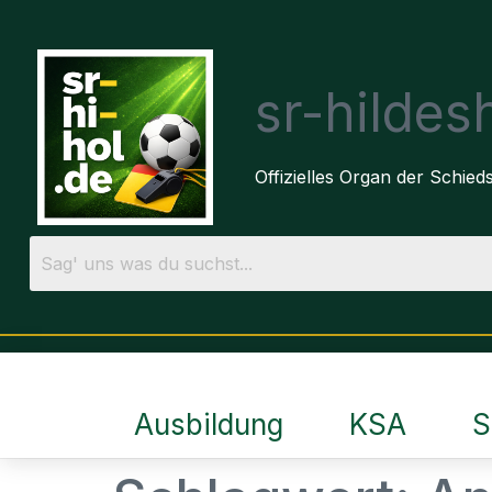
sr-hilde
Offizielles Organ der Schie
Ausbildung
KSA
S