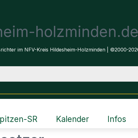
sheim-holzminden.d
dsrichter im NFV-Kreis Hildesheim-Holzminden | ©2000-202
pitzen-SR
Kalender
Infos