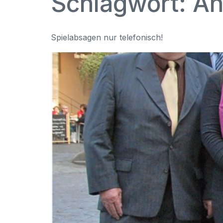
Schlagwort:
An
Spielabsagen nur telefonisch!