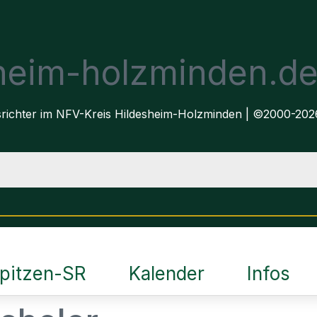
sheim-holzminden.d
dsrichter im NFV-Kreis Hildesheim-Holzminden | ©2000-202
pitzen-SR
Kalender
Infos