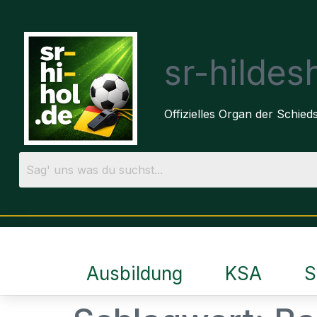
sr-hilde
Offizielles Organ der Schie
Ausbildung
KSA
S