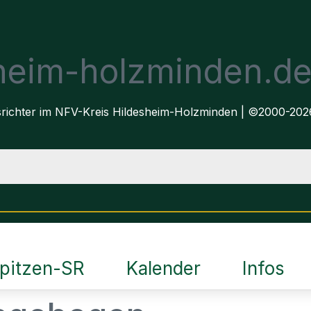
sheim-holzminden.d
dsrichter im NFV-Kreis Hildesheim-Holzminden | ©2000-202
pitzen-SR
Kalender
Infos