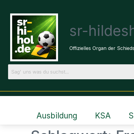
sr-hilde
Offizielles Organ der Schie
Ausbildung
KSA
S