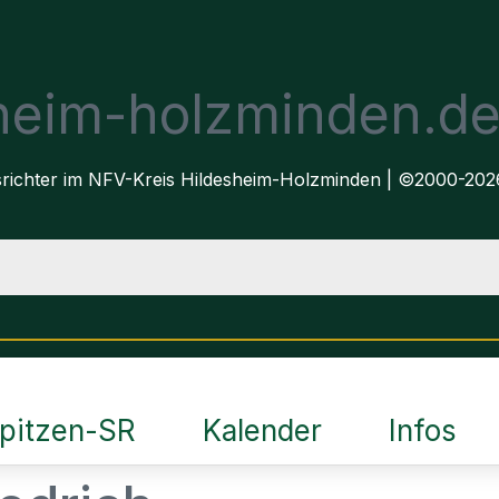
sheim-holzminden.d
dsrichter im NFV-Kreis Hildesheim-Holzminden | ©2000-202
pitzen-SR
Kalender
Infos