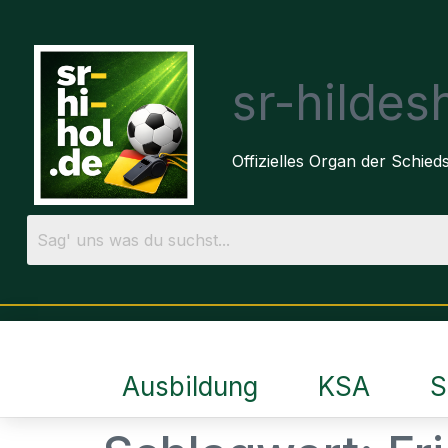
sr-hilde
Offizielles Organ der Schie
Ausbildung
KSA
S