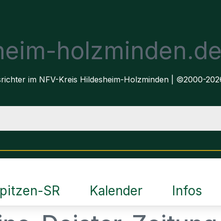
sheim-holzminden.d
dsrichter im NFV-Kreis Hildesheim-Holzminden | ©2000-202
pitzen-SR
Kalender
Infos