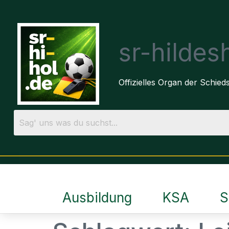
sr-hilde
Offizielles Organ der Schie
Ausbildung
KSA
S