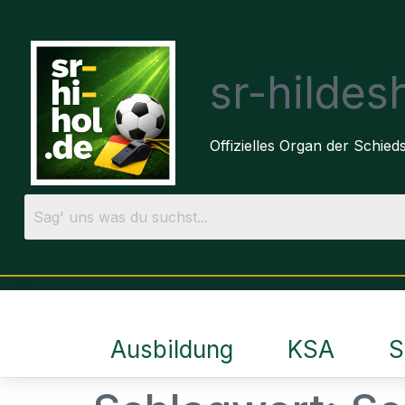
sr-hilde
Offizielles Organ der Schie
Ausbildung
KSA
S