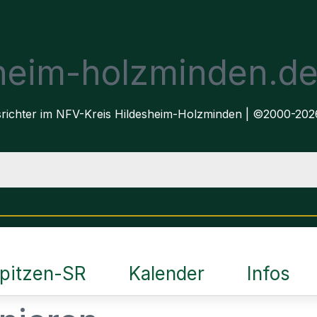
sheim-holzminden.d
dsrichter im NFV-Kreis Hildesheim-Holzminden | ©2000-202
pitzen-SR
Kalender
Infos