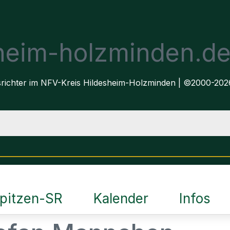
sheim-holzminden.d
dsrichter im NFV-Kreis Hildesheim-Holzminden | ©2000-202
pitzen-SR
Kalender
Infos