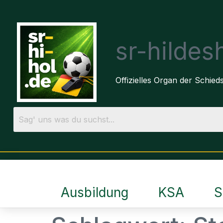
sr-hilde
Offizielles Organ der Schie
Ausbildung
KSA
S