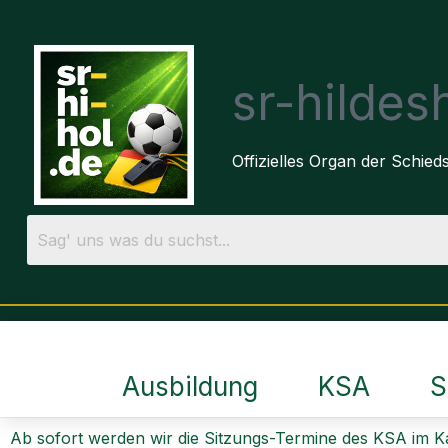
sr-hilde
Offizielles Organ der Schie
Ausbildung
KSA
S
Ab sofort werden wir die Sitzungs-Termine des KSA im K