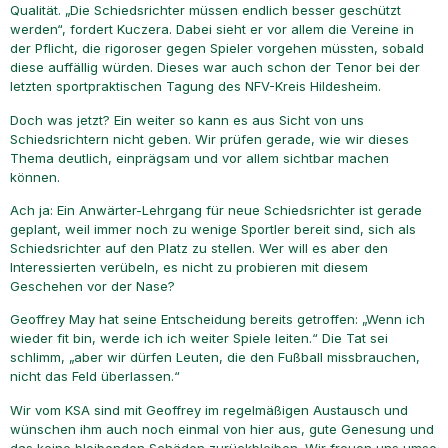
Qualität. „Die Schiedsrichter müssen endlich besser geschützt
werden“, fordert Kuczera. Dabei sieht er vor allem die Vereine in
der Pflicht, die rigoroser gegen Spieler vorgehen müssten, sobald
diese auffällig würden. Dieses war auch schon der Tenor bei der
letzten sportpraktischen Tagung des NFV-Kreis Hildesheim.
Doch was jetzt? Ein weiter so kann es aus Sicht von uns
Schiedsrichtern nicht geben. Wir prüfen gerade, wie wir dieses
Thema deutlich, einprägsam und vor allem sichtbar machen
können.
Ach ja: Ein Anwärter-Lehrgang für neue Schiedsrichter ist gerade
geplant, weil immer noch zu wenige Sportler bereit sind, sich als
Schiedsrichter auf den Platz zu stellen. Wer will es aber den
Interessierten verübeln, es nicht zu probieren mit diesem
Geschehen vor der Nase?
Geoffrey May hat seine Entscheidung bereits getroffen: „Wenn ich
wieder fit bin, werde ich ich weiter Spiele leiten.“ Die Tat sei
schlimm, „aber wir dürfen Leuten, die den Fußball missbrauchen,
nicht das Feld überlassen.“
Wir vom KSA sind mit Geoffrey im regelmäßigen Austausch und
wünschen ihm auch noch einmal von hier aus, gute Genesung und
das keine bleibenden Schäden zurückbleiben. Wir freuen uns umso