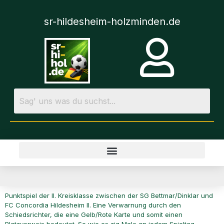
sr-hildesheim-holzminden.de
Punktspiel der II. Kreisklasse zwischen der SG Bettmar/Dinklar und
FC Concordia Hildesheim II. Eine Verwarnung durch den
Schiedsrichter, die eine Gelb/Rote Karte und somit einen