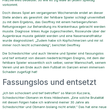
Platzverweis bedeutet. So wie es zig Male an jedem Spieltag
vorkommt.
Doch dieses Spiel am vergangenen Wochenende endet an dieser
Stelle anders als gewohnt: der fehlbare Spieler schlägt unvermittelt
zu mit dem Ergebnis, das Geoffrey mit einem herbeigerufenen
Rettungswagen zur Behandlung ins Krankenhaus gebracht werden
musste. Diagnose: linkes Auge zugeschwollen, Risswunde über der
Augenbraue musste geklebt werden und eine Nasenwandfraktur
wurde diagnostiziert. „Zudem habe ich Kopfschmerzen und mir ist
immer noch leicht schwindelig“, berichtet Geoffrey.
Die Schiedsrichter und auch Vereine und Spieler sind fassungslos
und tief entsetzt von diesem niederträchtigen Ereignis, mit dem der
fehlbare Spieler wissentlich sich selber, seiner Mannschaft, seinem
Verein und am Ende auch dem Fußball im Ganzen einen immensen
Schaden zugefügt hat!
Fassungslos und entsetzt
„Ich bin schockiert und tief betroffen“ so Marcin Kuczera,
Schiedsrichter-Obmann im Kreis Hildesheim. „Eine solche Brutalität
mit diesen Folgen habe ich während meiner 30 Jahre als
Schiedsrichter und Obmann bislang nicht erlebt.“ Das hat eine neue