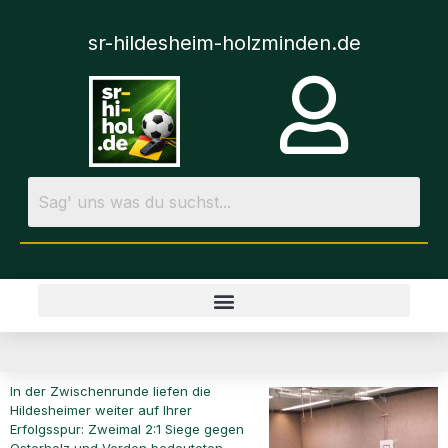
sr-hildesheim-holzminden.de
In der Zwischenrunde liefen die
Hildesheimer weiter auf Ihrer
Erfolgsspur: Zweimal 2:1 Siege gegen