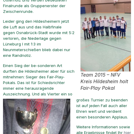
Osterholz und Verden bedeuteten
Finalrunde als Gruppenerster der
Zwischenrunde.
Leider ging den Hildesheimern jetzt
die Luft aus und das Halbfinale
gegen Osnabrück-Stadt wurde mit 5:2
verloren, die Niederlage gegen
Lüneburg I mit 1:3 im
Neunmeterschießen blieb dabei nur
eine Randnotiz.
Einen Sieg der be-sonderen Art
durften die Hildesheimer aber für sich
Team 2015 – NFV
mitnehmen: Sieger des Fair-Play-
Kreis Hildesheim holt
Pokals. Das ist für Schiedsrichter
Fair-Play Pokal
immer eine herausragende
Auszeichnung. Und als Vierter ein so
großes Turnier zu beenden
ist auf jeden Fall auch aller
Ehren wert und verdient
einen besonderen Applaus.
Weitere Informationen sowie
alle Ergebnisse findet Ihr
hier