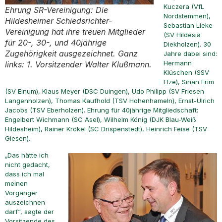
Kuczera (VfL
Ehrung SR-Vereinigung: Die
Nordstemmen),
Hildesheimer Schiedsrichter-
Sebastian Lieke
Vereinigung hat ihre treuen Mitglieder
(SV Hildesia
für 20-, 30-, und 40jährige
Diekholzen). 30
Zugehörigkeit ausgezeichnet. Ganz
Jahre dabei sind:
Hermann
links: 1. Vorsitzender Walter Klußmann.
Klüschen (SSV
Elze), Sinan Erim
(SV Einum), Klaus Meyer (DSC Duingen), Udo Philipp (SV Friesen
Langenholzen), Thomas Kaufhold (TSV Hohenhameln), Ernst-Ulrich
Jacobs (TSV Eberholzen). Ehrung für 40jährige Mitgliedschaft:
Engelbert Wichmann (SC Asel), Wilhelm König (DJK Blau-Weiß
Hildesheim), Rainer Krökel (SC Drispenstedt), Heinrich Feise (TSV
Giesen).
„Das hätte ich
nicht gedacht,
dass ich mal
meinen
Vorgänger
auszeichnen
darf“, sagte der
Vorsitzende des