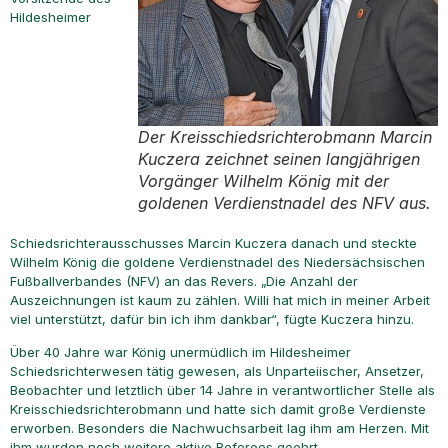
Hildesheimer
Der Kreisschiedsrichterobmann Marcin
Kuczera zeichnet seinen langjährigen
Vorgänger Wilhelm König mit der
goldenen Verdienstnadel des NFV aus.
Schiedsrichterausschusses Marcin Kuczera danach und steckte
Wilhelm König die goldene Verdienstnadel des Niedersächsischen
Fußballverbandes (NFV) an das Revers. „Die Anzahl der
Auszeichnungen ist kaum zu zählen. Willi hat mich in meiner Arbeit
viel unterstützt, dafür bin ich ihm dankbar“, fügte Kuczera hinzu.
Über 40 Jahre war König unermüdlich im Hildesheimer
Schiedsrichterwesen tätig gewesen, als Unparteiischer, Ansetzer,
Beobachter und letztlich über 14 Jahre in verantwortlicher Stelle als
Kreisschiedsrichterobmann und hatte sich damit große Verdienste
erworben. Besonders die Nachwuchsarbeit lag ihm am Herzen. Mit
ihm wurden noch weitere aktive Referees geehrt.