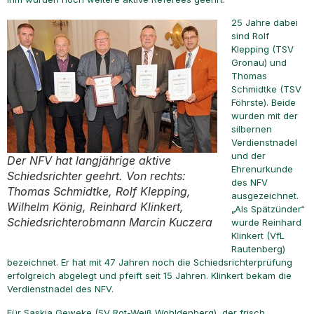
25 Jahre dabei
sind Rolf
Klepping (TSV
Gronau) und
Thomas
Schmidtke (TSV
Föhrste). Beide
wurden mit der
silbernen
Verdienstnadel
und der
Der NFV hat langjährige aktive
Ehrenurkunde
Schiedsrichter geehrt. Von rechts:
des NFV
Thomas Schmidtke, Rolf Klepping,
ausgezeichnet.
Wilhelm König, Reinhard Klinkert,
„Als Spätzünder“
Schiedsrichterobmann Marcin Kuczera
wurde Reinhard
Klinkert (VfL
Rautenberg)
bezeichnet. Er hat mit 47 Jahren noch die Schiedsrichterprüfung
erfolgreich abgelegt und pfeift seit 15 Jahren. Klinkert bekam die
Verdienstnadel des NFV.
Für Saskia Geweke (SV Rot-Weiß Wohldenberg), der frisch