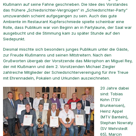
Klußmann auf seine Fahne geschrieben. Die Idee des Vorstandes
das frühere „Schiedsrichter-Vergnügen“ in „Schiedsrichter-Party“
umzuwandeln scheint aufgegangen zu sein. Auch das gute
Ambiente im Restaurant Kupferschmiede spielte scheinbar eine
Rolle, dass Publikum war von Beginn an in Partylaune, der Saal war
ausgebucht und die Stimmung kam zu später Stunde auf den
Siedepunkt.
Diesmal mischte sich besonders junges Publikum unter die Gäste,
zur Freude Klußmanns und seinen Mitstreitern. Nach den
Grußworten übergab der Vorsitzende das Mikrophon an Miguel Rey,
der mit Klußmann und dem 2. Vorsitzenden Michael Ziegler
zahlreiche Mitglieder der Schiedsrichtervereingung für ihre Treue
mit Ehrennadeln, Pokalen und Urkunden auszeichneten.
20 Jahre dabei
sind: Tobias
Kohn (TSV
Brunkensen),
Heinz Appel
(MTV Banteln),
Stephan Nowraty
(SV Wehrstedt
65), Marcin