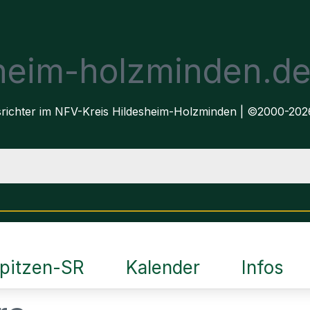
sheim-holzminden.d
dsrichter im NFV-Kreis Hildesheim-Holzminden | ©2000-202
pitzen-SR
Kalender
Infos