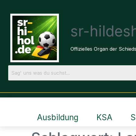
sr-hilde
Offizielles Organ der Schie
Ausbildung
KSA
S