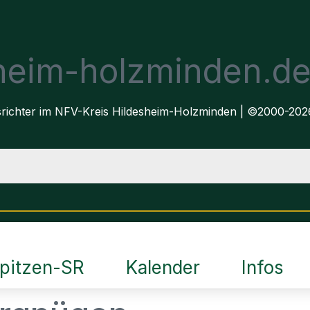
sheim-holzminden.d
dsrichter im NFV-Kreis Hildesheim-Holzminden | ©2000-202
pitzen-SR
Kalender
Infos