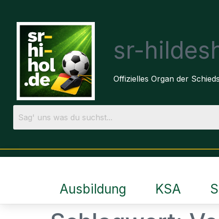
sr-hilde
Offizielles Organ der Schie
Ausbildung
KSA
S